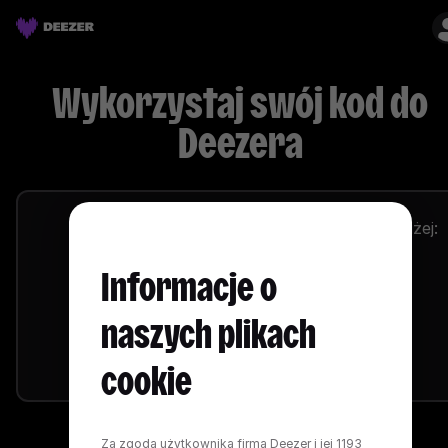
Wykorzystaj swój kod do
Deezera
Twoja oferta Deezer Free jest już aktywna. Przed T
Aby aktywować kod, należy wpisać go poniżej:
wszystkie jej zalety.
Wpisz tutaj swój kod
Informacje o
naszych plikach
Przejdź do Deezera
Potwierdź
cookie
Za zgodą użytkownika firma Deezer i jej 1193